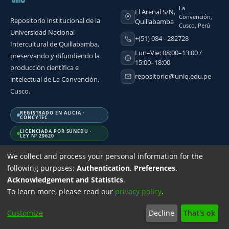
La
El Arenal S/N,
Convención,
Repositorio institucional de la
Quillabamba
Cusco, Perú
Universidad Nacional
+(51) 084 - 282728
Intercultural de Quillabamba,
Lun–Vie: 08:00–13:00 /
preservando y difundiendo la
15:00–18:00
producción científica e
repositorio@uniq.edu.pe
intelectual de La Convención,
Cusco.
REGISTRADO EN ALICIA ·
CONCYTEC
LICENCIADA POR SUNEDU ·
LEY N° 29620
We collect and process your personal information for the
following purposes:
Authentication, Preferences,
Acknowledgement and Statistics
.
DSpace software
copyright © 2002-2026
LYRASIS
| Design by
SciBack
To learn more, please read our
privacy policy
.
Customize
Decline
That's ok
ettings
Accessibility settings
Privacy policy
End User Agreement
Send 