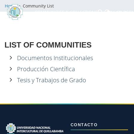
Home
Community List
COMMUNITIES & COLLECTIONS
ALL OF DSP
Log In
LIST OF COMMUNITIES
Documentos Institucionales
Expand Documentos Institucionales
Producción Científica
Expand Producción Científica
Tesis y Trabajos de Grado
Expand Tesis y Trabajos de Grado
CONTACTO