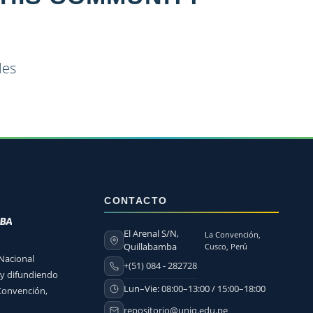
les
CONTACTO
El Arenal S/N,
La Convención,
Quillabamba
Cusco, Perú
 Nacional
+(51) 084 - 282728
 y difundiendo
Lun–Vie: 08:00–13:00 / 15:00–18:00
 Convención,
repositorio@uniq.edu.pe