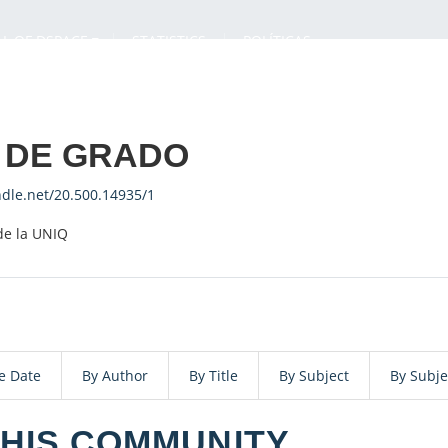
LL OF DSPACE
STATISTICS
POLÍTICAS
S DE GRADO
ndle.net/20.500.14935/1
de la UNIQ
e Date
By Author
By Title
By Subject
By Subje
THIS COMMUNITY