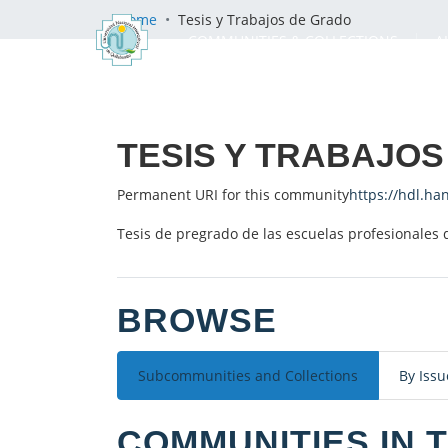
Home
Tesis y Trabajos de Grado
COMMUNITIES & COLLECTIONS
A
TESIS Y TRABAJO
Permanent URI for this community
https://hdl.ha
Tesis de pregrado de las escuelas profesionales 
BROWSE
Subcommunities and Collections
By Issu
COMMUNITIES IN 