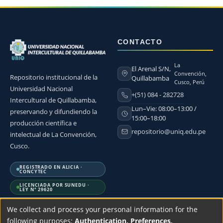
CONTACTO
La
El Arenal S/N,
Convención,
Repositorio institucional de la
Quillabamba
Cusco, Perú
Universidad Nacional
+(51) 084 - 282728
Intercultural de Quillabamba,
Lun–Vie: 08:00–13:00 /
preservando y difundiendo la
15:00–18:00
producción científica e
repositorio@uniq.edu.pe
intelectual de La Convención,
Cusco.
REGISTRADO EN ALICIA ·
CONCYTEC
LICENCIADA POR SUNEDU ·
LEY N° 29620
We collect and process your personal information for the
following purposes:
Authentication, Preferences,