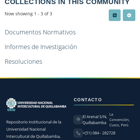
COLLECTIONS IN THIS COMMUNITY
Now showing
1 - 3 of 3
Documentos Normativos
Informes de Investigación
Resoluciones
CONTACTO
La
El Arenal S/N,
Convención,
Repositorio institucional de la
Quillabamba
Cusco, Perú
Universidad Nacional
+(51) 084 - 282728
Intercultural de Quillabamba,